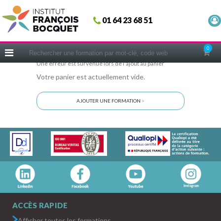
Fermer
01 64 23 68 51
ACCUEIL
FORMATIONS
0
CERIFICATIONS
Une erreur est survenue lors de l'ajout au panier
Votre panier est actuellement vide.
INTRAS | SUR-MESURE
COACHING
AJOUTER UNE FORMATION
>
EN PRATIQUE
NOUS CONNAÎTRE
CONSEILS MICRO-COACHING
PODCAST
WEBINAIRES
QUESTIONNAIRE GRATUIT
ACCÈS RAPIDE
Afficher toutes les formations