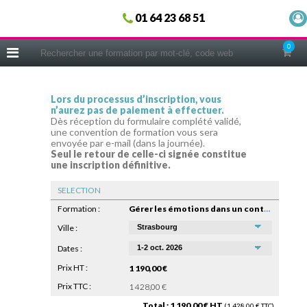
Fermer
01 64 23 68 51
ACCUEIL
0
FORMATIONS
CERIFICATIONS
Lors du processus d’inscription, vous
n’aurez pas de paiement à effectuer.
INTRAS | SUR-MESURE
Dès réception du formulaire complété validé,
une convention de formation vous sera
COACHING
envoyée par e-mail (dans la journée).
Seul le retour de celle-ci signée constitue
EN PRATIQUE
une inscription définitive.
NOUS CONNAÎTRE
SELECTION
CONSEILS MICRO-COACHING
Formation :
Gérer les émotions dans un contexte professionnel
PODCAST
Ville :
Dates :
WEBINAIRES
Prix HT :
1 190,00 €
QUESTIONNAIRE GRATUIT
Prix TTC :
1 428,00 €
Total : 1 190,00 € HT
(1 428,00 € TTC)