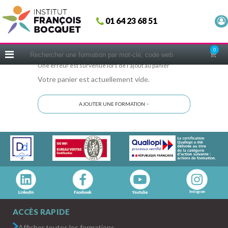
Fermer
01 64 23 68 51
ACCUEIL
FORMATIONS
0
CERIFICATIONS
Une erreur est survenue lors de l'ajout au panier
Votre panier est actuellement vide.
INTRAS | SUR-MESURE
COACHING
AJOUTER UNE FORMATION
>
EN PRATIQUE
NOUS CONNAÎTRE
CONSEILS MICRO-COACHING
PODCAST
WEBINAIRES
QUESTIONNAIRE GRATUIT
ACCÈS RAPIDE
Afficher toutes les formations