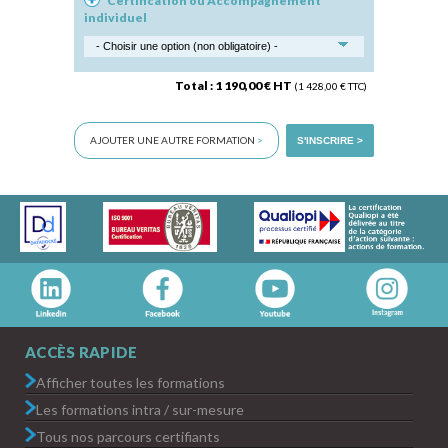
Certification ou Accompagnement
individuel
Total : 1 190,00 € HT
(1 428,00 € TTC)
AJOUTER UNE AUTRE FORMATION
>
S'INSCRIRE >
ACCÈS RAPIDE
Afficher toutes les formations
Les formations intra / sur-mesure
Tous nos parcours certifiants