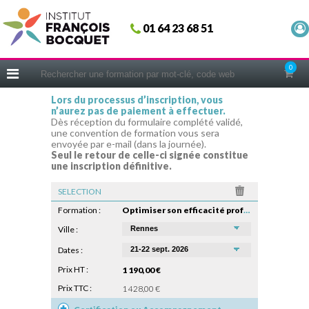
Fermer
01 64 23 68 51
ACCUEIL
FORMATIONS
0
CERIFICATIONS
Lors du processus d’inscription, vous
n’aurez pas de paiement à effectuer.
INTRAS | SUR-MESURE
Dès réception du formulaire complété validé,
une convention de formation vous sera
COACHING
envoyée par e-mail (dans la journée).
Seul le retour de celle-ci signée constitue
EN PRATIQUE
une inscription définitive.
NOUS CONNAÎTRE
SELECTION
CONSEILS MICRO-COACHING
Formation :
Optimiser son efficacité professionnelle
PODCAST
Ville :
Dates :
WEBINAIRES
Prix HT :
1 190,00 €
QUESTIONNAIRE GRATUIT
Prix TTC :
1 428,00 €