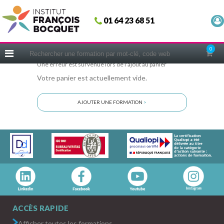
Fermer
01 64 23 68 51
ACCUEIL
FORMATIONS
0
CERIFICATIONS
Une erreur est survenue lors de l'ajout au panier
Votre panier est actuellement vide.
INTRAS | SUR-MESURE
COACHING
AJOUTER UNE FORMATION
>
EN PRATIQUE
NOUS CONNAÎTRE
CONSEILS MICRO-COACHING
PODCAST
WEBINAIRES
QUESTIONNAIRE GRATUIT
ACCÈS RAPIDE
Afficher toutes les formations