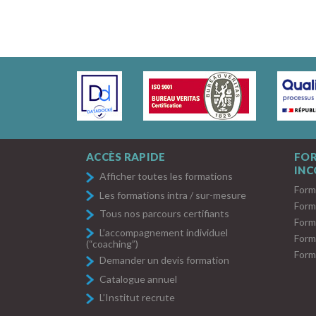
ACCÈS RAPIDE
FO
IN
Afficher toutes les formations
Form
Les formations intra / sur-mesure
Form
Tous nos parcours certifiants
Form
L’accompagnement individuel
Form
(“coaching”)
Form
Demander un devis formation
Catalogue annuel
L’Institut recrute