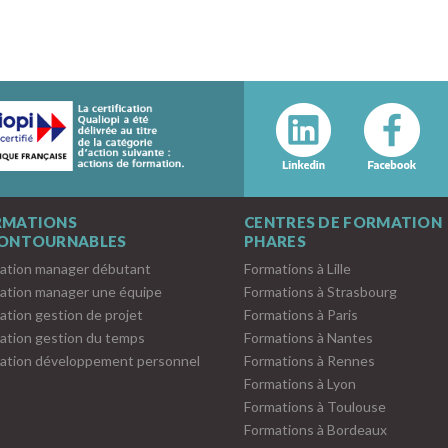
RMATIONS
CENTRES DE FORMATION
CONTOURNABLES
PHARES
ation manager débutant
Formations à Lille
ation manager une équipe
Formations à Strasbourg
ation gestion de projet
Formations à Paris
ation gestion du temps
Formations à Nantes
ation développement personnel
Formations à Rennes
Formations à Lyon
Formations à Toulouse
Formations à Bordeaux