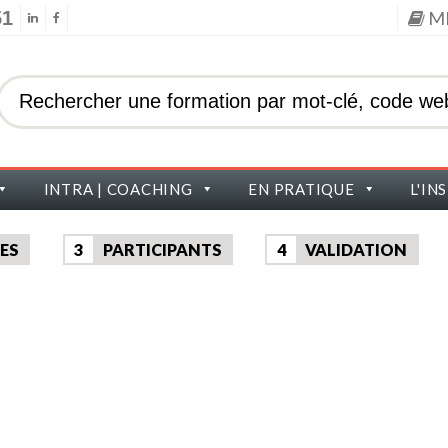
51
M
INTRA | COACHING
EN PRATIQUE
L'IN
ES
3
PARTICIPANTS
4
VALIDATION