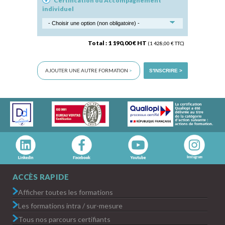
Certification ou Accompagnement
individuel
Total : 1 190,00 € HT
(1 428,00 € TTC)
AJOUTER UNE AUTRE FORMATION
>
S'INSCRIRE >
ACCÈS RAPIDE
Afficher toutes les formations
Les formations intra / sur-mesure
Tous nos parcours certifiants