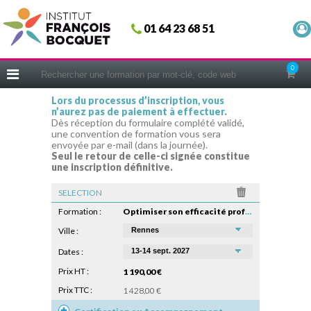
Fermer
01 64 23 68 51
ACCUEIL
FORMATIONS
0
CERIFICATIONS
Lors du processus d’inscription, vous
n’aurez pas de paiement à effectuer.
INTRAS | SUR-MESURE
Dès réception du formulaire complété validé,
une convention de formation vous sera
COACHING
envoyée par e-mail (dans la journée).
Seul le retour de celle-ci signée constitue
EN PRATIQUE
une inscription définitive.
NOUS CONNAÎTRE
SELECTION
CONSEILS MICRO-COACHING
Formation :
Optimiser son efficacité professionnelle
PODCAST
Ville :
Dates :
WEBINAIRES
Prix HT :
1 190,00 €
QUESTIONNAIRE GRATUIT
Prix TTC :
1 428,00 €