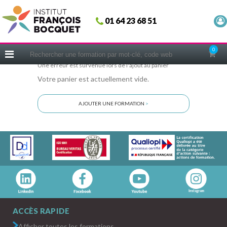
Fermer
01 64 23 68 51
ACCUEIL
FORMATIONS
0
CERIFICATIONS
Une erreur est survenue lors de l'ajout au panier
Votre panier est actuellement vide.
INTRAS | SUR-MESURE
COACHING
AJOUTER UNE FORMATION
>
EN PRATIQUE
NOUS CONNAÎTRE
CONSEILS MICRO-COACHING
PODCAST
WEBINAIRES
QUESTIONNAIRE GRATUIT
ACCÈS RAPIDE
Afficher toutes les formations