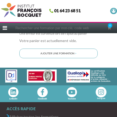
Fermer
01 64 23 68 51
ACCUEIL
FORMATIONS
0
CERIFICATIONS
Une erreur est survenue lors de l'ajout au panier
Votre panier est actuellement vide.
INTRAS | SUR-MESURE
COACHING
AJOUTER UNE FORMATION
>
EN PRATIQUE
NOUS CONNAÎTRE
CONSEILS MICRO-COACHING
PODCAST
WEBINAIRES
QUESTIONNAIRE GRATUIT
ACCÈS RAPIDE
Afficher toutes les formations