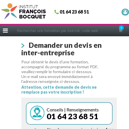
Fermer
01 64 23 68 51
ACCUEIL
FORMATIONS
0
CERIFICATIONS
Demander un devis en
INTRAS | SUR-MESURE
inter-entreprise
COACHING
Pour obtenir le devis d'une formation,
EN PRATIQUE
accompagné du programme au format PDF,
veuillez remplir le formulaire ci-dessous.
NOUS CONNAÎTRE
Un e-mail sera envoyé immédiatement à
l'adresse renseignée ci-dessous.
CONSEILS MICRO-COACHING
Attention, cette demande de devis ne
remplace pas votre inscription !
PODCAST
WEBINAIRES
Conseils | Renseignements
01 64 23 68 51
QUESTIONNAIRE GRATUIT