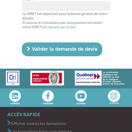
Le SIRET est important pour la bonne gestion de votre
dossier.
Si vous ne le connaissez pas, vous pouvez retrouver
votre SIRET en
cliquant sur ce lien
Valider la demande de devis
ACCÈS RAPIDE
Afficher toutes les formations
Les formations intra / sur-mesure