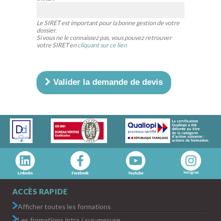
Le SIRET est important pour la bonne gestion de votre
dossier.
Si vous ne le connaissez pas, vous pouvez retrouver
votre SIRET en
cliquant sur ce lien
Valider la demande de devis
ACCÈS RAPIDE
Afficher toutes les formations
Les formations intra / sur-mesure