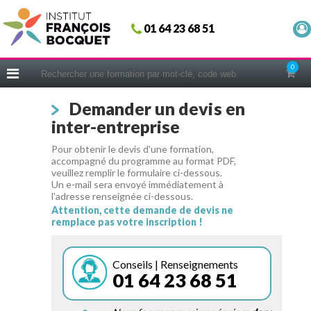
Fermer
01 64 23 68 51
ACCUEIL
FORMATIONS
0
CERIFICATIONS
Demander un devis en
INTRAS | SUR-MESURE
inter-entreprise
COACHING
Pour obtenir le devis d'une formation,
EN PRATIQUE
accompagné du programme au format PDF,
veuillez remplir le formulaire ci-dessous.
NOUS CONNAÎTRE
Un e-mail sera envoyé immédiatement à
l'adresse renseignée ci-dessous.
CONSEILS MICRO-COACHING
Attention, cette demande de devis ne
remplace pas votre inscription !
PODCAST
WEBINAIRES
Conseils | Renseignements
01 64 23 68 51
QUESTIONNAIRE GRATUIT