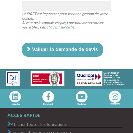
Le SIRET est important pour la bonne gestion de votre
dossier.
Si vous ne le connaissez pas, vous pouvez retrouver
votre SIRET en
cliquant sur ce lien
Valider la demande de devis
ACCÈS RAPIDE
Afficher toutes les formations
Les formations intra / sur-mesure