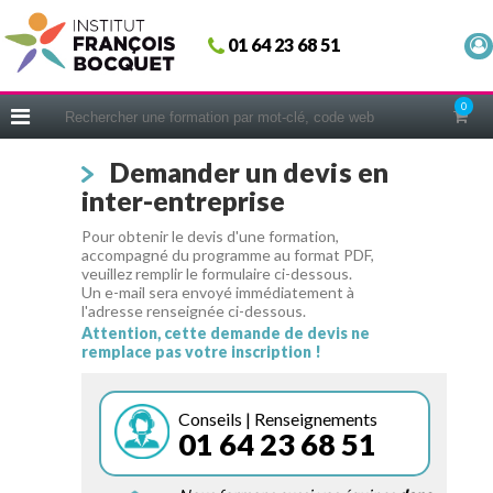
Fermer
01 64 23 68 51
ACCUEIL
FORMATIONS
0
CERIFICATIONS
Demander un devis en
INTRAS | SUR-MESURE
inter-entreprise
COACHING
Pour obtenir le devis d'une formation,
EN PRATIQUE
accompagné du programme au format PDF,
veuillez remplir le formulaire ci-dessous.
NOUS CONNAÎTRE
Un e-mail sera envoyé immédiatement à
l'adresse renseignée ci-dessous.
CONSEILS MICRO-COACHING
Attention, cette demande de devis ne
remplace pas votre inscription !
PODCAST
WEBINAIRES
Conseils | Renseignements
01 64 23 68 51
QUESTIONNAIRE GRATUIT