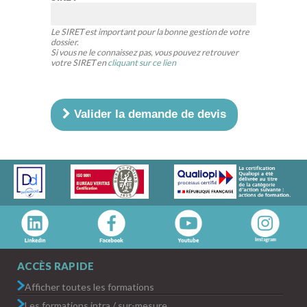
Le SIRET est important pour la bonne gestion de votre
dossier.
Si vous ne le connaissez pas, vous pouvez retrouver
votre SIRET en
cliquant sur ce lien
Valider la demande de devis
ACCÈS RAPIDE
Afficher toutes les formations
Les formations intra / sur-mesure