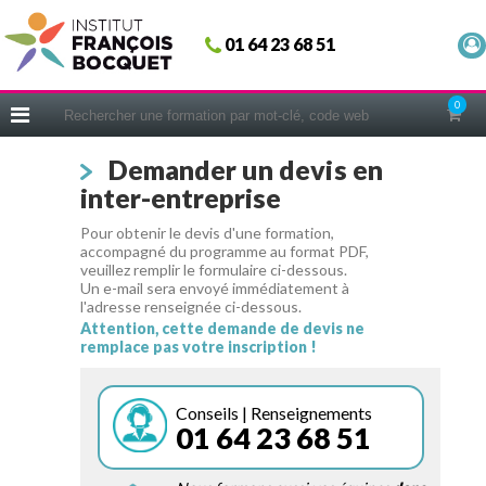
Fermer
01 64 23 68 51
ACCUEIL
FORMATIONS
0
CERIFICATIONS
Demander un devis en
INTRAS | SUR-MESURE
inter-entreprise
COACHING
Pour obtenir le devis d'une formation,
EN PRATIQUE
accompagné du programme au format PDF,
veuillez remplir le formulaire ci-dessous.
NOUS CONNAÎTRE
Un e-mail sera envoyé immédiatement à
l'adresse renseignée ci-dessous.
CONSEILS MICRO-COACHING
Attention, cette demande de devis ne
remplace pas votre inscription !
PODCAST
WEBINAIRES
Conseils | Renseignements
01 64 23 68 51
QUESTIONNAIRE GRATUIT