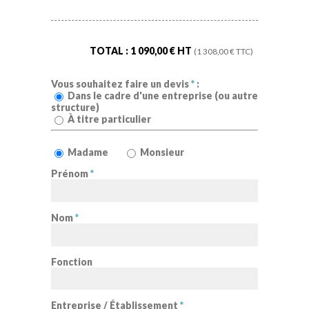
TOTAL :
1 090,00
€ HT
(
1 308,00
€ TTC)
Vous souhaitez faire un devis
*
:
Dans le cadre d'une entreprise (ou autre
structure)
À titre particulier
Madame
Monsieur
Prénom
*
Nom
*
Fonction
Entreprise / Établissement
*