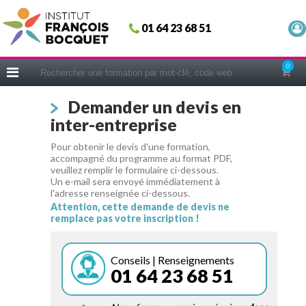
Fermer
01 64 23 68 51
ACCUEIL
FORMATIONS
0
CERIFICATIONS
Demander un devis en
INTRAS | SUR-MESURE
inter-entreprise
COACHING
Pour obtenir le devis d'une formation,
EN PRATIQUE
accompagné du programme au format PDF,
veuillez remplir le formulaire ci-dessous.
NOUS CONNAÎTRE
Un e-mail sera envoyé immédiatement à
l'adresse renseignée ci-dessous.
CONSEILS MICRO-COACHING
Attention, cette demande de devis ne
remplace pas votre inscription !
PODCAST
WEBINAIRES
Conseils | Renseignements
01 64 23 68 51
QUESTIONNAIRE GRATUIT