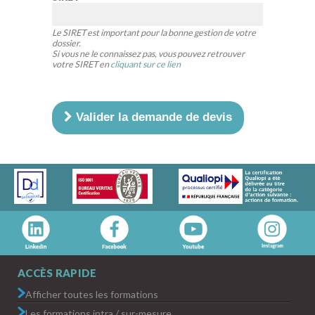
Le SIRET est important pour la bonne gestion de votre
dossier.
Si vous ne le connaissez pas, vous pouvez retrouver
votre SIRET en
cliquant sur ce lien
Valider la demande de devis
ACCÈS RAPIDE
Afficher toutes les formations
Les formations intra / sur-mesure