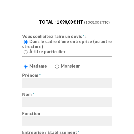
TOTAL :
1 090,00
€ HT
(
1 308,00
€ TTC)
Vous souhaitez faire un devis
*
:
Dans le cadre d'une entreprise (ou autre
structure)
À titre particulier
Madame
Monsieur
Prénom
*
Nom
*
Fonction
Entreprise / Établissement
*