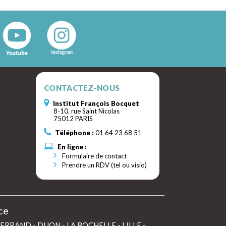
CONTACTEZ-NOUS
Institut François Bocquet
8-10, rue Saint Nicolas
75012 PARIS
Téléphone :
01 64 23 68 51
En ligne :
Formulaire de contact
Prendre un RDV (tel ou visio)
ce
FERRAND
-
DIJON
-
LA ROCHELLE
-
LILLE
-