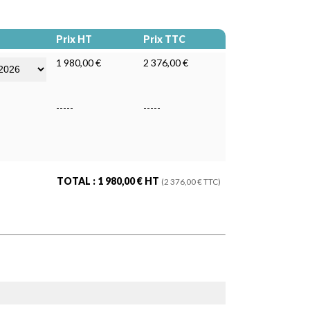
Prix HT
Prix TTC
1 980,00 €
2 376,00 €
-----
-----
TOTAL :
1 980,00
€ HT
(
2 376,00
€ TTC)