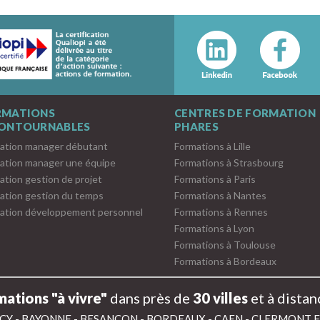
RMATIONS
CENTRES DE FORMATION
CONTOURNABLES
PHARES
ation manager débutant
Formations à Lille
ation manager une équipe
Formations à Strasbourg
ation gestion de projet
Formations à Paris
ation gestion du temps
Formations à Nantes
ation développement personnel
Formations à Rennes
Formations à Lyon
Formations à Toulouse
Formations à Bordeaux
ations "à vivre"
dans près de
30 villes
et à distan
CY
-
BAYONNE
-
BESANÇON
-
BORDEAUX
-
CAEN
-
CLERMONT 