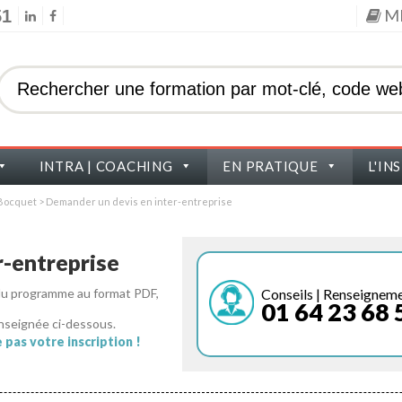
M
51
INTRA | COACHING
EN PRATIQUE
L'IN
s Bocquet
>
Demander un devis en inter-entreprise
-entreprise
Conseils | Renseignem
 du programme au format PDF,
01 64 23 68 
nseignée ci-dessous.
pas votre inscription !