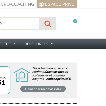
ICRO-COACHING
ESPACE PRIVÉ
0
STITUT
RESSOURCES
Nous formons aussi vos
équipes
dans vos locaux
(calendrier et contenu
ents
adaptés -
coûts optimisés
)
51
Demander un devis intra