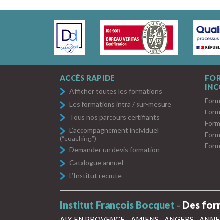
ACCÈS RAPIDE
FO
IN
Afficher toutes les formations
Form
Les formations intra / sur-mesure
Form
Tous nos parcours certifiants
Form
L’accompagnement individuel
Form
(“coaching”)
Form
Demander un devis formation
Catalogue annuel
L’Institut recrute
Institut François Bocquet
-
Des form
AIX EN PROVENCE
-
AMIENS
-
ANGERS
-
ANNE