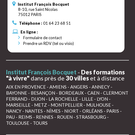
Institut François Bocquet
8-10, rue Saint Nicolas
75012 PARIS
Téléphone :
01 64 23 68 51
En ligne :
Formulaire de contact
Prendre un RDV (tel ou visio)
Institut François Bocquet
-
Des formations
"à vivre"
dans près de
30 villes
et à distance
AIX EN PROVENCE
-
AMIENS
-
ANGERS
-
ANNECY
-
BAYONNE
-
BESANÇON
-
BORDEAUX
-
CAEN
-
CLERMONT
FERRAND
-
DIJON
-
LA ROCHELLE
-
LILLE
-
LYON
-
MARSEILLE
-
METZ
-
MONTPELLIER
-
MULHOUSE
-
NANCY
-
NANTES
-
NÎMES
-
NIORT
-
ORLÉANS
-
PARIS
-
PAU
-
REIMS
-
RENNES
-
ROUEN
-
STRASBOURG
-
TOULOUSE
-
TOURS