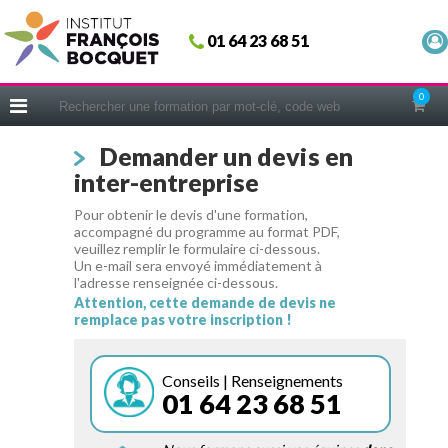
Fermer
01 64 23 68 51
ACCUEIL
FORMATIONS
0
CERIFICATIONS
Demander un devis en
INTRAS | SUR-MESURE
inter-entreprise
COACHING
Pour obtenir le devis d'une formation,
EN PRATIQUE
accompagné du programme au format PDF,
veuillez remplir le formulaire ci-dessous.
NOUS CONNAÎTRE
Un e-mail sera envoyé immédiatement à
l'adresse renseignée ci-dessous.
CONSEILS MICRO-COACHING
Attention, cette demande de devis ne
remplace pas votre inscription !
PODCAST
WEBINAIRES
Conseils | Renseignements
01 64 23 68 51
QUESTIONNAIRE GRATUIT