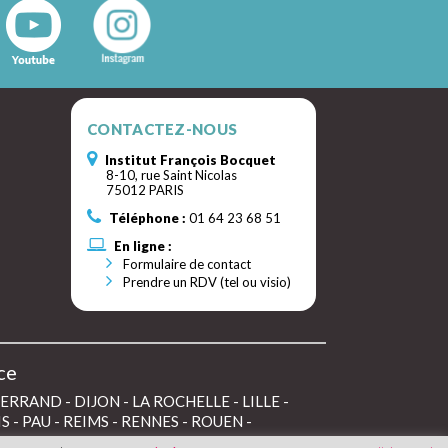
CONTACTEZ-NOUS
Institut François Bocquet
8-10, rue Saint Nicolas
75012 PARIS
Téléphone :
01 64 23 68 51
En ligne :
Formulaire de contact
Prendre un RDV (tel ou visio)
ce
FERRAND
-
DIJON
-
LA ROCHELLE
-
LILLE
-
IS
-
PAU
-
REIMS
-
RENNES
-
ROUEN
-