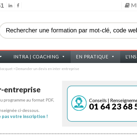
M
51
INTRA | COACHING
EN PRATIQUE
L'IN
s Bocquet
>
Demander un devis en inter-entreprise
-entreprise
Conseils | Renseignem
 du programme au format PDF,
01 64 23 68 
nseignée ci-dessous.
pas votre inscription !