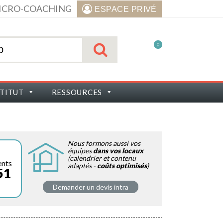
ICRO-COACHING
ESPACE PRIVÉ
0
STITUT
RESSOURCES
Nous formons aussi vos
équipes
dans vos locaux
(calendrier et contenu
ents
adaptés -
coûts optimisés
)
51
Demander un devis intra