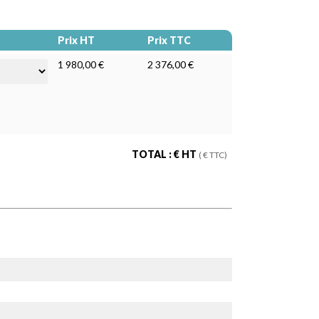
Prix HT
Prix TTC
1 980,00 €
2 376,00 €
TOTAL :
€ HT
(
€ TTC)