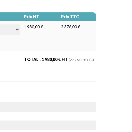
Prix HT
Prix TTC
1 980,00 €
2 376,00 €
TOTAL :
1 980,00
€ HT
(
2 376,00
€ TTC)