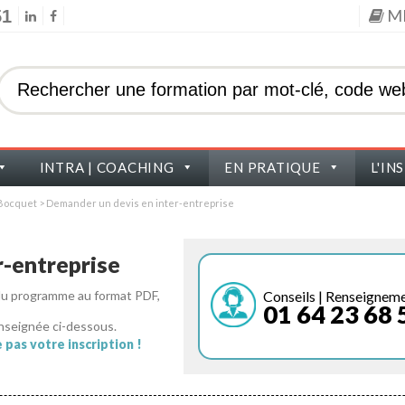
M
51
INTRA | COACHING
EN PRATIQUE
L'IN
s Bocquet
>
Demander un devis en inter-entreprise
-entreprise
Conseils | Renseignem
 du programme au format PDF,
01 64 23 68 
nseignée ci-dessous.
pas votre inscription !