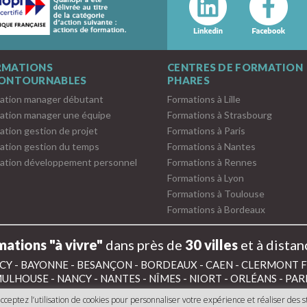
RMATIONS
CENTRES DE FORMATION
CONTOURNABLES
PHARES
ation manager débutant
Formations à Lille
ation manager une équipe
Formations à Strasbourg
ation gestion de projet
Formations à Paris
ation gestion du temps
Formations à Nantes
ation développement personnel
Formations à Rennes
Formations à Lyon
Formations à Toulouse
Formations à Bordeaux
ations "à vivre"
dans près de
30 villes
et à distan
CY
-
BAYONNE
-
BESANÇON
-
BORDEAUX
-
CAEN
-
CLERMONT 
ULHOUSE
-
NANCY
-
NANTES
-
NÎMES
-
NIORT
-
ORLÉANS
-
PAR
cceptez l’utilisation de cookies pour personnaliser votre expérience et réaliser des st