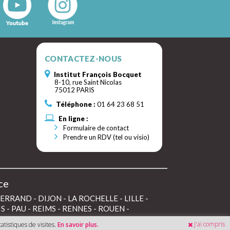
CONTACTEZ-NOUS
Institut François Bocquet
8-10, rue Saint Nicolas
75012 PARIS
Téléphone :
01 64 23 68 51
En ligne :
Formulaire de contact
Prendre un RDV (tel ou visio)
ce
FERRAND
-
DIJON
-
LA ROCHELLE
-
LILLE
-
IS
-
PAU
-
REIMS
-
RENNES
-
ROUEN
-
J'ai compris
atistiques de visites.
En savoir plus.