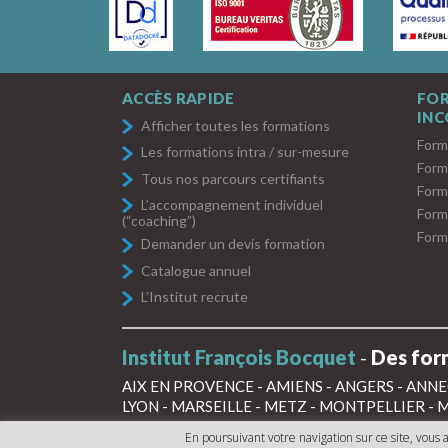
ACCÈS RAPIDE
FO
IN
Afficher toutes les formations
Form
Les formations intra / sur-mesure
Form
Tous nos parcours certifiants
Form
L’accompagnement individuel
Form
(“coaching”)
Form
Demander un devis formation
Catalogue annuel
L’Institut recrute
Institut François Bocquet
-
Des form
AIX EN PROVENCE
-
AMIENS
-
ANGERS
-
ANNE
LYON
-
MARSEILLE
-
METZ
-
MONTPELLIER
-
M
STRASBOURG
-
TOULOUSE
-
TOURS
En poursuivant votre navigation sur ce site, vous a