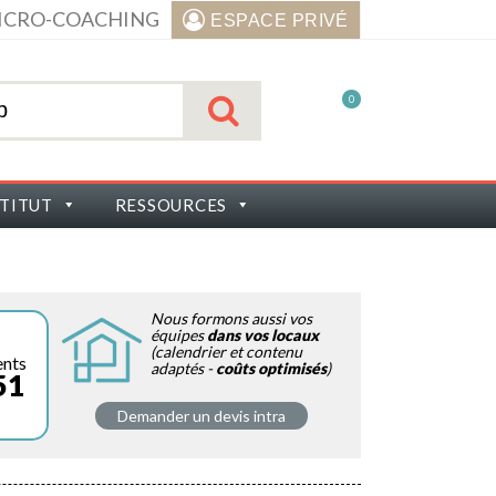
ICRO-COACHING
ESPACE PRIVÉ
0
STITUT
RESSOURCES
Nous formons aussi vos
équipes
dans vos locaux
(calendrier et contenu
ents
adaptés -
coûts optimisés
)
51
Demander un devis intra