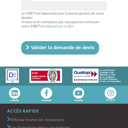
Le SIRET est important pour la bonne gestion de votre
dossier.
Si vous ne le connaissez pas, vous pouvez retrouver
votre SIRET en
cliquant sur ce lien
Valider la demande de devis
ACCÈS RAPIDE
Afficher toutes les formations
Les formations intra / sur-mesure