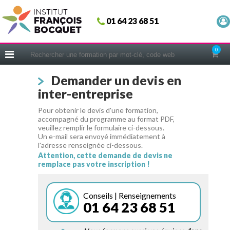
Fermer
01 64 23 68 51
ACCUEIL
FORMATIONS
0
CERIFICATIONS
Demander un devis en
INTRAS | SUR-MESURE
inter-entreprise
COACHING
Pour obtenir le devis d'une formation,
EN PRATIQUE
accompagné du programme au format PDF,
veuillez remplir le formulaire ci-dessous.
NOUS CONNAÎTRE
Un e-mail sera envoyé immédiatement à
l'adresse renseignée ci-dessous.
CONSEILS MICRO-COACHING
Attention, cette demande de devis ne
remplace pas votre inscription !
PODCAST
WEBINAIRES
Conseils | Renseignements
01 64 23 68 51
QUESTIONNAIRE GRATUIT