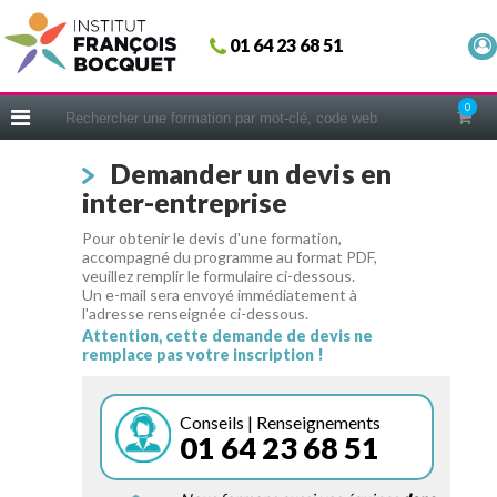
Fermer
01 64 23 68 51
ACCUEIL
FORMATIONS
0
CERIFICATIONS
Demander un devis en
INTRAS | SUR-MESURE
inter-entreprise
COACHING
Pour obtenir le devis d'une formation,
EN PRATIQUE
accompagné du programme au format PDF,
veuillez remplir le formulaire ci-dessous.
NOUS CONNAÎTRE
Un e-mail sera envoyé immédiatement à
l'adresse renseignée ci-dessous.
CONSEILS MICRO-COACHING
Attention, cette demande de devis ne
remplace pas votre inscription !
PODCAST
WEBINAIRES
Conseils | Renseignements
01 64 23 68 51
QUESTIONNAIRE GRATUIT