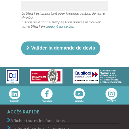
Le SIRET est important pour la bonne gestion de votre
dossier.
Si vous ne le connaissez pas, vous pouvez retrouver
votre SIRET en
cliquant sur ce lien
Valider la demande de devis
ACCÈS RAPIDE
Afficher toutes les formations
Les formations intra / sur-mesure