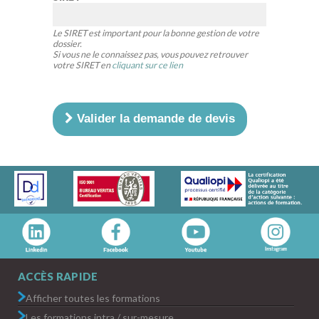
Le SIRET est important pour la bonne gestion de votre
dossier.
Si vous ne le connaissez pas, vous pouvez retrouver
votre SIRET en
cliquant sur ce lien
Valider la demande de devis
ACCÈS RAPIDE
Afficher toutes les formations
Les formations intra / sur-mesure