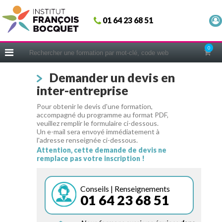
Fermer
01 64 23 68 51
ACCUEIL
FORMATIONS
0
CERIFICATIONS
Demander un devis en
INTRAS | SUR-MESURE
inter-entreprise
COACHING
Pour obtenir le devis d'une formation,
EN PRATIQUE
accompagné du programme au format PDF,
veuillez remplir le formulaire ci-dessous.
NOUS CONNAÎTRE
Un e-mail sera envoyé immédiatement à
l'adresse renseignée ci-dessous.
CONSEILS MICRO-COACHING
Attention, cette demande de devis ne
remplace pas votre inscription !
PODCAST
WEBINAIRES
Conseils | Renseignements
01 64 23 68 51
QUESTIONNAIRE GRATUIT