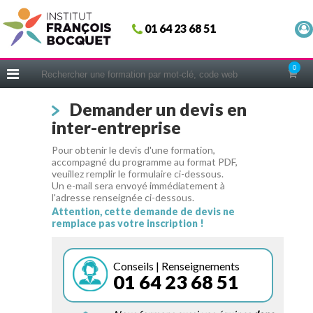
Fermer
01 64 23 68 51
ACCUEIL
FORMATIONS
0
CERIFICATIONS
Demander un devis en
INTRAS | SUR-MESURE
inter-entreprise
COACHING
Pour obtenir le devis d'une formation,
EN PRATIQUE
accompagné du programme au format PDF,
veuillez remplir le formulaire ci-dessous.
NOUS CONNAÎTRE
Un e-mail sera envoyé immédiatement à
l'adresse renseignée ci-dessous.
CONSEILS MICRO-COACHING
Attention, cette demande de devis ne
remplace pas votre inscription !
PODCAST
WEBINAIRES
Conseils | Renseignements
01 64 23 68 51
QUESTIONNAIRE GRATUIT