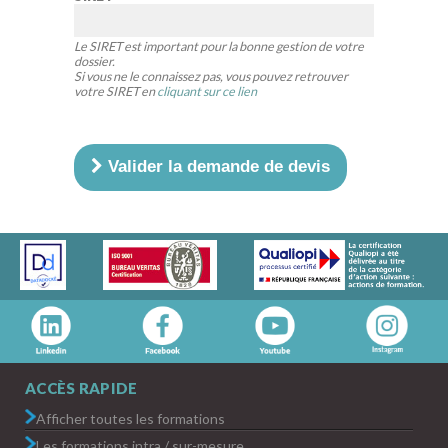
Le SIRET est important pour la bonne gestion de votre
dossier.
Si vous ne le connaissez pas, vous pouvez retrouver
votre SIRET en
cliquant sur ce lien
Valider la demande de devis
ACCÈS RAPIDE
Afficher toutes les formations
Les formations intra / sur-mesure