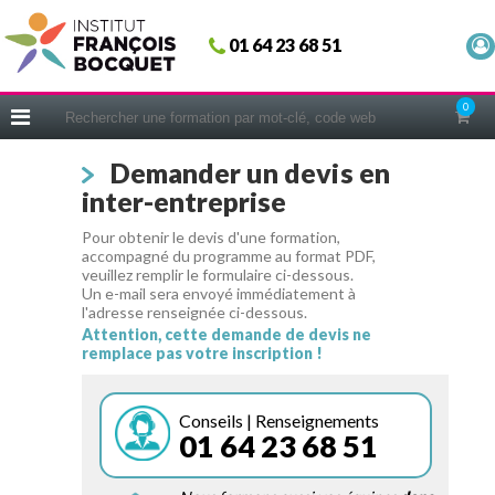
Fermer
01 64 23 68 51
ACCUEIL
FORMATIONS
0
CERIFICATIONS
Demander un devis en
INTRAS | SUR-MESURE
inter-entreprise
COACHING
Pour obtenir le devis d'une formation,
EN PRATIQUE
accompagné du programme au format PDF,
veuillez remplir le formulaire ci-dessous.
NOUS CONNAÎTRE
Un e-mail sera envoyé immédiatement à
l'adresse renseignée ci-dessous.
CONSEILS MICRO-COACHING
Attention, cette demande de devis ne
remplace pas votre inscription !
PODCAST
WEBINAIRES
Conseils | Renseignements
01 64 23 68 51
QUESTIONNAIRE GRATUIT