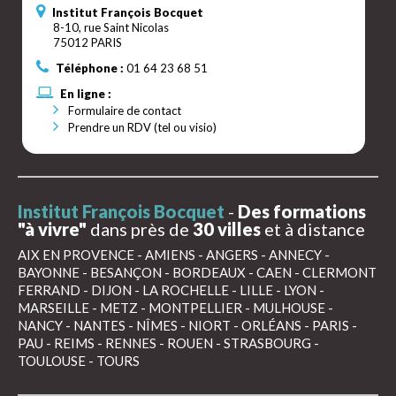
Institut François Bocquet
8-10, rue Saint Nicolas
75012 PARIS
Téléphone :
01 64 23 68 51
En ligne :
Formulaire de contact
Prendre un RDV (tel ou visio)
Institut François Bocquet
-
Des formations
"à vivre"
dans près de
30 villes
et à distance
AIX EN PROVENCE
-
AMIENS
-
ANGERS
-
ANNECY
-
BAYONNE
-
BESANÇON
-
BORDEAUX
-
CAEN
-
CLERMONT
FERRAND
-
DIJON
-
LA ROCHELLE
-
LILLE
-
LYON
-
MARSEILLE
-
METZ
-
MONTPELLIER
-
MULHOUSE
-
NANCY
-
NANTES
-
NÎMES
-
NIORT
-
ORLÉANS
-
PARIS
-
PAU
-
REIMS
-
RENNES
-
ROUEN
-
STRASBOURG
-
TOULOUSE
-
TOURS