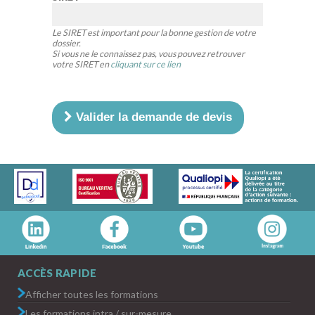
Le SIRET est important pour la bonne gestion de votre
dossier.
Si vous ne le connaissez pas, vous pouvez retrouver
votre SIRET en
cliquant sur ce lien
Valider la demande de devis
ACCÈS RAPIDE
Afficher toutes les formations
Les formations intra / sur-mesure