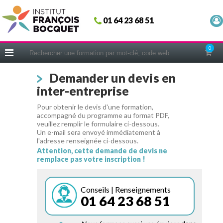
Fermer
01 64 23 68 51
ACCUEIL
FORMATIONS
0
CERIFICATIONS
Demander un devis en
INTRAS | SUR-MESURE
inter-entreprise
COACHING
Pour obtenir le devis d'une formation,
EN PRATIQUE
accompagné du programme au format PDF,
veuillez remplir le formulaire ci-dessous.
NOUS CONNAÎTRE
Un e-mail sera envoyé immédiatement à
l'adresse renseignée ci-dessous.
CONSEILS MICRO-COACHING
Attention, cette demande de devis ne
remplace pas votre inscription !
PODCAST
WEBINAIRES
Conseils | Renseignements
01 64 23 68 51
QUESTIONNAIRE GRATUIT