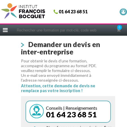
Fermer
01 64 23 68 51
ACCUEIL
FORMATIONS
0
CERIFICATIONS
Demander un devis en
INTRAS | SUR-MESURE
inter-entreprise
COACHING
Pour obtenir le devis d'une formation,
EN PRATIQUE
accompagné du programme au format PDF,
veuillez remplir le formulaire ci-dessous.
NOUS CONNAÎTRE
Un e-mail sera envoyé immédiatement à
l'adresse renseignée ci-dessous.
CONSEILS MICRO-COACHING
Attention, cette demande de devis ne
remplace pas votre inscription !
PODCAST
WEBINAIRES
Conseils | Renseignements
01 64 23 68 51
QUESTIONNAIRE GRATUIT