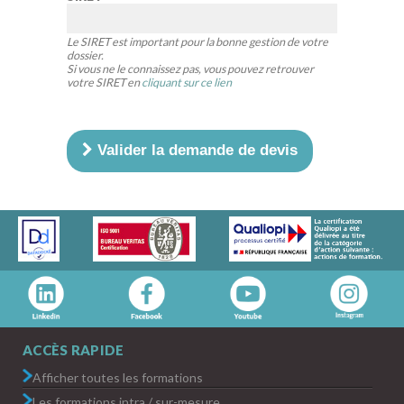
Le SIRET est important pour la bonne gestion de votre
dossier.
Si vous ne le connaissez pas, vous pouvez retrouver
votre SIRET en
cliquant sur ce lien
Valider la demande de devis
ACCÈS RAPIDE
Afficher toutes les formations
Les formations intra / sur-mesure