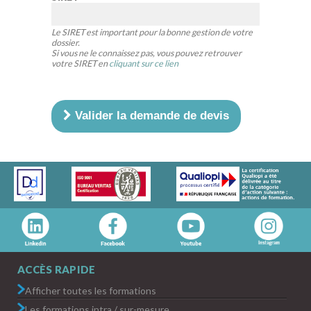
Le SIRET est important pour la bonne gestion de votre
dossier.
Si vous ne le connaissez pas, vous pouvez retrouver
votre SIRET en
cliquant sur ce lien
Valider la demande de devis
ACCÈS RAPIDE
Afficher toutes les formations
Les formations intra / sur-mesure