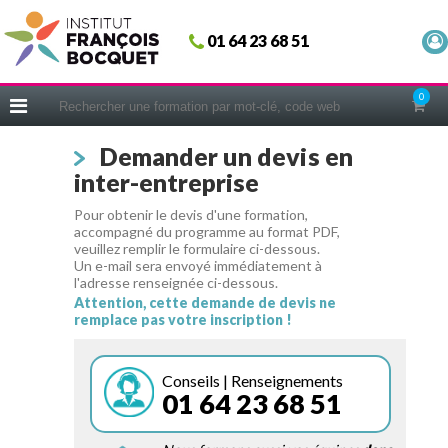
Fermer
01 64 23 68 51
ACCUEIL
FORMATIONS
0
CERIFICATIONS
Demander un devis en
INTRAS | SUR-MESURE
inter-entreprise
COACHING
Pour obtenir le devis d'une formation,
EN PRATIQUE
accompagné du programme au format PDF,
veuillez remplir le formulaire ci-dessous.
NOUS CONNAÎTRE
Un e-mail sera envoyé immédiatement à
l'adresse renseignée ci-dessous.
CONSEILS MICRO-COACHING
Attention, cette demande de devis ne
remplace pas votre inscription !
PODCAST
WEBINAIRES
Conseils | Renseignements
01 64 23 68 51
QUESTIONNAIRE GRATUIT