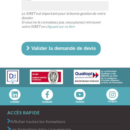
Le SIRET est important pour la bonne gestion de votre
dossier.
Si vous ne le connaissez pas, vous pouvez retrouver
votre SIRET en
cliquant sur ce lien
Valider la demande de devis
ACCÈS RAPIDE
Afficher toutes les formations
Les formations intra / sur-mesure