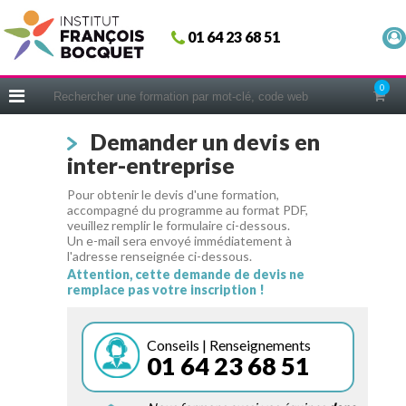
Fermer
01 64 23 68 51
ACCUEIL
FORMATIONS
0
CERIFICATIONS
Demander un devis en
INTRAS | SUR-MESURE
inter-entreprise
COACHING
Pour obtenir le devis d'une formation,
EN PRATIQUE
accompagné du programme au format PDF,
veuillez remplir le formulaire ci-dessous.
NOUS CONNAÎTRE
Un e-mail sera envoyé immédiatement à
l'adresse renseignée ci-dessous.
CONSEILS MICRO-COACHING
Attention, cette demande de devis ne
remplace pas votre inscription !
PODCAST
WEBINAIRES
Conseils | Renseignements
01 64 23 68 51
QUESTIONNAIRE GRATUIT