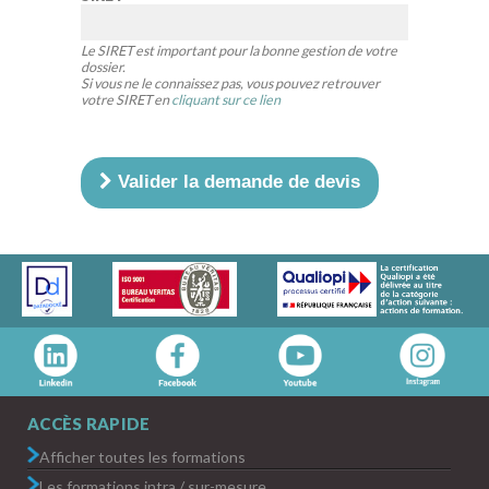
Le SIRET est important pour la bonne gestion de votre
dossier.
Si vous ne le connaissez pas, vous pouvez retrouver
votre SIRET en
cliquant sur ce lien
Valider la demande de devis
ACCÈS RAPIDE
Afficher toutes les formations
Les formations intra / sur-mesure