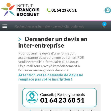
Fermer
01 64 23 68 51
ACCUEIL
FORMATIONS
0
CERIFICATIONS
Demander un devis en
INTRAS | SUR-MESURE
inter-entreprise
COACHING
Pour obtenir le devis d'une formation,
EN PRATIQUE
accompagné du programme au format PDF,
veuillez remplir le formulaire ci-dessous.
NOUS CONNAÎTRE
Un e-mail sera envoyé immédiatement à
l'adresse renseignée ci-dessous.
CONSEILS MICRO-COACHING
Attention, cette demande de devis ne
remplace pas votre inscription !
PODCAST
WEBINAIRES
Conseils | Renseignements
01 64 23 68 51
QUESTIONNAIRE GRATUIT