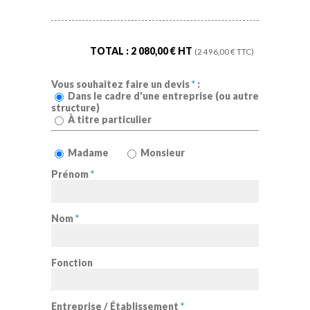
TOTAL :
2 080,00
€ HT
(
2 496,00
€ TTC)
Vous souhaitez faire un devis
*
:
Dans le cadre d'une entreprise (ou autre
structure)
À titre particulier
Madame
Monsieur
Prénom
*
Nom
*
Fonction
Entreprise / Établissement
*