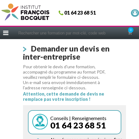
Fermer
01 64 23 68 51
ACCUEIL
FORMATIONS
0
CERIFICATIONS
Demander un devis en
INTRAS | SUR-MESURE
inter-entreprise
COACHING
Pour obtenir le devis d'une formation,
EN PRATIQUE
accompagné du programme au format PDF,
veuillez remplir le formulaire ci-dessous.
NOUS CONNAÎTRE
Un e-mail sera envoyé immédiatement à
l'adresse renseignée ci-dessous.
CONSEILS MICRO-COACHING
Attention, cette demande de devis ne
remplace pas votre inscription !
PODCAST
WEBINAIRES
Conseils | Renseignements
01 64 23 68 51
QUESTIONNAIRE GRATUIT