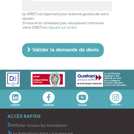
Le SIRET est important pour la bonne gestion de votre
dossier.
Si vous ne le connaissez pas, vous pouvez retrouver
votre SIRET en
cliquant sur ce lien
Valider la demande de devis
ACCÈS RAPIDE
Afficher toutes les formations
Les formations intra / sur-mesure