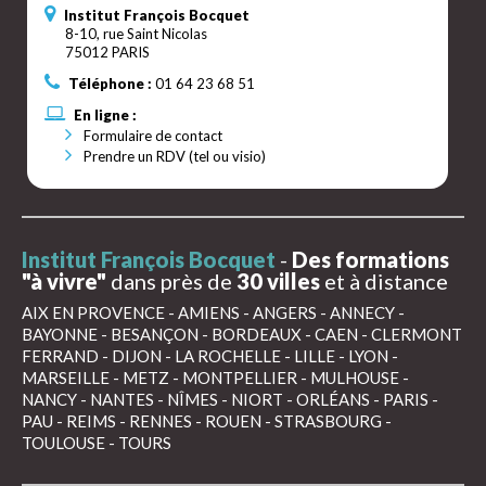
Institut François Bocquet
8-10, rue Saint Nicolas
75012 PARIS
Téléphone :
01 64 23 68 51
En ligne :
Formulaire de contact
Prendre un RDV (tel ou visio)
Institut François Bocquet
-
Des formations
"à vivre"
dans près de
30 villes
et à distance
AIX EN PROVENCE
-
AMIENS
-
ANGERS
-
ANNECY
-
BAYONNE
-
BESANÇON
-
BORDEAUX
-
CAEN
-
CLERMONT
FERRAND
-
DIJON
-
LA ROCHELLE
-
LILLE
-
LYON
-
MARSEILLE
-
METZ
-
MONTPELLIER
-
MULHOUSE
-
NANCY
-
NANTES
-
NÎMES
-
NIORT
-
ORLÉANS
-
PARIS
-
PAU
-
REIMS
-
RENNES
-
ROUEN
-
STRASBOURG
-
TOULOUSE
-
TOURS