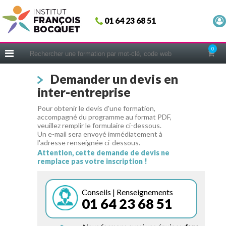
Fermer
01 64 23 68 51
ACCUEIL
FORMATIONS
0
CERIFICATIONS
Demander un devis en
INTRAS | SUR-MESURE
inter-entreprise
COACHING
Pour obtenir le devis d'une formation,
EN PRATIQUE
accompagné du programme au format PDF,
veuillez remplir le formulaire ci-dessous.
NOUS CONNAÎTRE
Un e-mail sera envoyé immédiatement à
l'adresse renseignée ci-dessous.
CONSEILS MICRO-COACHING
Attention, cette demande de devis ne
remplace pas votre inscription !
PODCAST
WEBINAIRES
Conseils | Renseignements
01 64 23 68 51
QUESTIONNAIRE GRATUIT