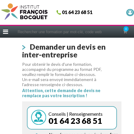
Fermer
01 64 23 68 51
ACCUEIL
FORMATIONS
0
CERIFICATIONS
Demander un devis en
INTRAS | SUR-MESURE
inter-entreprise
COACHING
Pour obtenir le devis d'une formation,
EN PRATIQUE
accompagné du programme au format PDF,
veuillez remplir le formulaire ci-dessous.
NOUS CONNAÎTRE
Un e-mail sera envoyé immédiatement à
l'adresse renseignée ci-dessous.
CONSEILS MICRO-COACHING
Attention, cette demande de devis ne
remplace pas votre inscription !
PODCAST
WEBINAIRES
Conseils | Renseignements
01 64 23 68 51
QUESTIONNAIRE GRATUIT