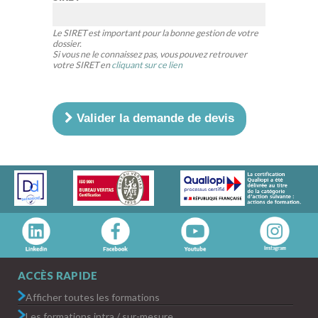
Le SIRET est important pour la bonne gestion de votre
dossier.
Si vous ne le connaissez pas, vous pouvez retrouver
votre SIRET en
cliquant sur ce lien
Valider la demande de devis
ACCÈS RAPIDE
Afficher toutes les formations
Les formations intra / sur-mesure