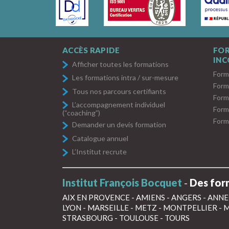
ACCÈS RAPIDE
FO
IN
Afficher toutes les formations
Form
Les formations intra / sur-mesure
Form
Tous nos parcours certifiants
Form
L’accompagnement individuel
Form
(“coaching”)
Form
Demander un devis formation
Catalogue annuel
L’Institut recrute
Institut François Bocquet
-
Des form
AIX EN PROVENCE
-
AMIENS
-
ANGERS
-
ANNE
LYON
-
MARSEILLE
-
METZ
-
MONTPELLIER
-
M
STRASBOURG
-
TOULOUSE
-
TOURS