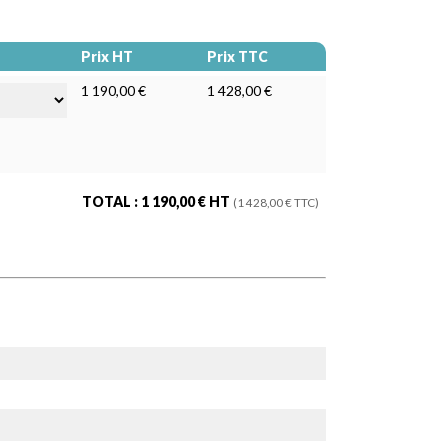
Prix HT
Prix TTC
1 190,00 €
1 428,00 €
TOTAL :
1 190,00
€ HT
(
1 428,00
€ TTC)