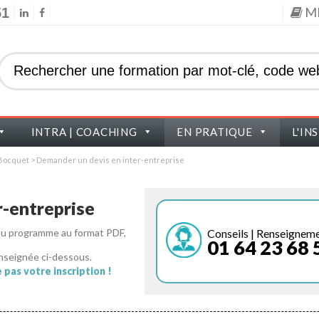
M
51
INTRA | COACHING
EN PRATIQUE
L'IN
s Bocquet
>
Demander un devis en inter-entreprise
-entreprise
Conseils | Renseignem
 du programme au format PDF,
01 64 23 68 
nseignée ci-dessous.
pas votre inscription !