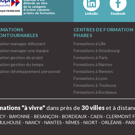
RMATIONS
CENTRES DE FORMATION
CONTOURNABLES
PHARES
ation manager débutant
Formations à Lille
ation manager une équipe
Formations à Strasbourg
ation gestion de projet
Formations à Paris
ation gestion du temps
Formations à Nantes
ation développement personnel
Formations à Rennes
Formations à Lyon
Formations à Toulouse
Formations à Bordeaux
ations "à vivre"
dans près de
30 villes
et à distan
CY
-
BAYONNE
-
BESANÇON
-
BORDEAUX
-
CAEN
-
CLERMONT 
ULHOUSE
-
NANCY
-
NANTES
-
NÎMES
-
NIORT
-
ORLÉANS
-
PAR