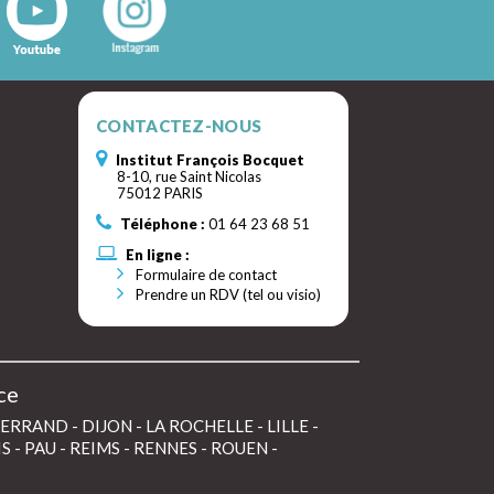
CONTACTEZ-NOUS
Institut François Bocquet
8-10, rue Saint Nicolas
75012 PARIS
Téléphone :
01 64 23 68 51
En ligne :
Formulaire de contact
Prendre un RDV (tel ou visio)
ce
FERRAND
-
DIJON
-
LA ROCHELLE
-
LILLE
-
IS
-
PAU
-
REIMS
-
RENNES
-
ROUEN
-