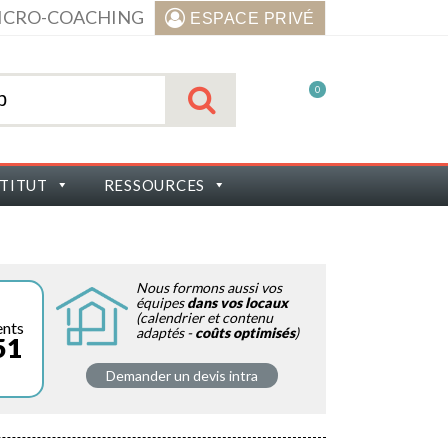
ICRO-COACHING
ESPACE PRIVÉ
0
STITUT
RESSOURCES
Nous formons aussi vos
équipes
dans vos locaux
(calendrier et contenu
ents
adaptés -
coûts optimisés
)
51
Demander un devis intra