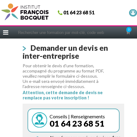
Fermer
01 64 23 68 51
ACCUEIL
FORMATIONS
0
CERIFICATIONS
Demander un devis en
INTRAS | SUR-MESURE
inter-entreprise
COACHING
Pour obtenir le devis d'une formation,
EN PRATIQUE
accompagné du programme au format PDF,
veuillez remplir le formulaire ci-dessous.
NOUS CONNAÎTRE
Un e-mail sera envoyé immédiatement à
l'adresse renseignée ci-dessous.
CONSEILS MICRO-COACHING
Attention, cette demande de devis ne
remplace pas votre inscription !
PODCAST
WEBINAIRES
Conseils | Renseignements
01 64 23 68 51
QUESTIONNAIRE GRATUIT