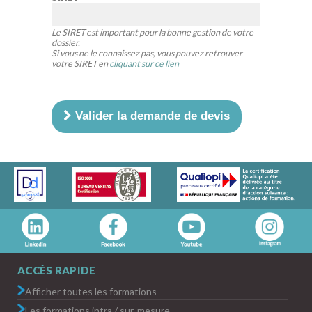
Le SIRET est important pour la bonne gestion de votre
dossier.
Si vous ne le connaissez pas, vous pouvez retrouver
votre SIRET en
cliquant sur ce lien
Valider la demande de devis
ACCÈS RAPIDE
Afficher toutes les formations
Les formations intra / sur-mesure