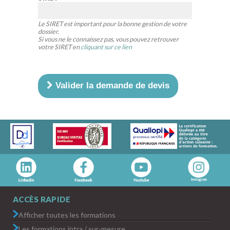
Le SIRET est important pour la bonne gestion de votre
dossier.
Si vous ne le connaissez pas, vous pouvez retrouver
votre SIRET en
cliquant sur ce lien
Valider la demande de devis
ACCÈS RAPIDE
Afficher toutes les formations
Les formations intra / sur-mesure