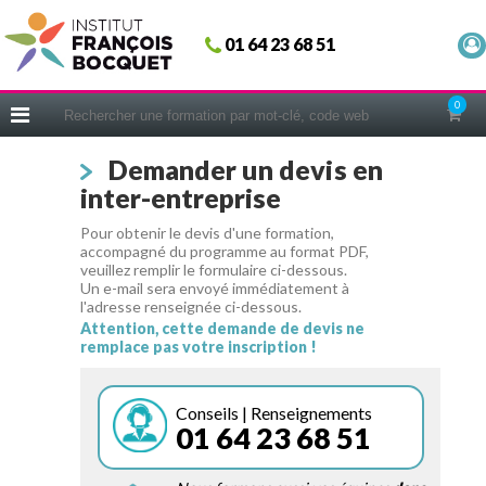
Fermer
01 64 23 68 51
ACCUEIL
FORMATIONS
0
CERIFICATIONS
Demander un devis en
INTRAS | SUR-MESURE
inter-entreprise
COACHING
Pour obtenir le devis d'une formation,
EN PRATIQUE
accompagné du programme au format PDF,
veuillez remplir le formulaire ci-dessous.
NOUS CONNAÎTRE
Un e-mail sera envoyé immédiatement à
l'adresse renseignée ci-dessous.
CONSEILS MICRO-COACHING
Attention, cette demande de devis ne
remplace pas votre inscription !
PODCAST
WEBINAIRES
Conseils | Renseignements
01 64 23 68 51
QUESTIONNAIRE GRATUIT