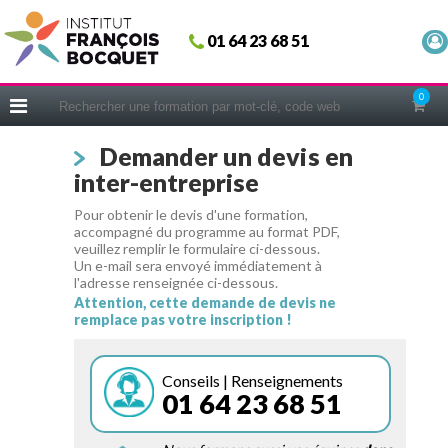
Fermer
01 64 23 68 51
ACCUEIL
FORMATIONS
0
CERIFICATIONS
Demander un devis en
INTRAS | SUR-MESURE
inter-entreprise
COACHING
Pour obtenir le devis d'une formation,
EN PRATIQUE
accompagné du programme au format PDF,
veuillez remplir le formulaire ci-dessous.
NOUS CONNAÎTRE
Un e-mail sera envoyé immédiatement à
l'adresse renseignée ci-dessous.
CONSEILS MICRO-COACHING
Attention, cette demande de devis ne
remplace pas votre inscription !
PODCAST
WEBINAIRES
Conseils | Renseignements
01 64 23 68 51
QUESTIONNAIRE GRATUIT