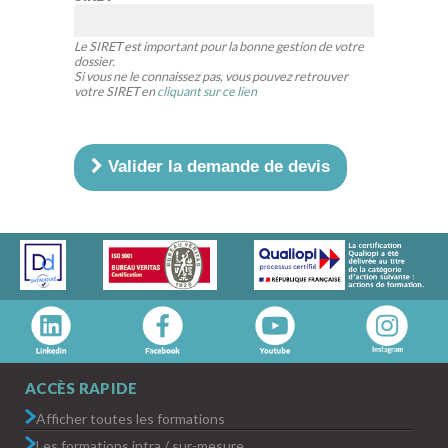
Le SIRET est important pour la bonne gestion de votre
dossier.
Si vous ne le connaissez pas, vous pouvez retrouver
votre SIRET en
cliquant sur ce lien
Valider la demande de devis
ACCÈS RAPIDE
Afficher toutes les formations
Les formations intra / sur-mesure