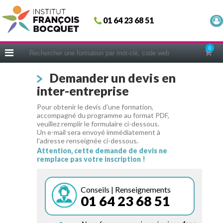
Fermer
01 64 23 68 51
ACCUEIL
FORMATIONS
0
CERIFICATIONS
Demander un devis en
INTRAS | SUR-MESURE
inter-entreprise
COACHING
Pour obtenir le devis d'une formation,
EN PRATIQUE
accompagné du programme au format PDF,
veuillez remplir le formulaire ci-dessous.
NOUS CONNAÎTRE
Un e-mail sera envoyé immédiatement à
l'adresse renseignée ci-dessous.
CONSEILS MICRO-COACHING
Attention, cette demande de devis ne
remplace pas votre inscription !
PODCAST
WEBINAIRES
Conseils | Renseignements
01 64 23 68 51
QUESTIONNAIRE GRATUIT