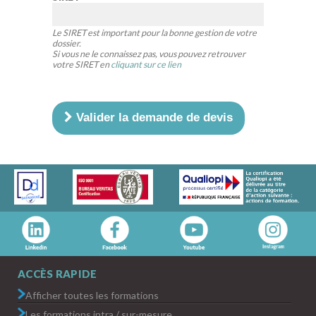
Le SIRET est important pour la bonne gestion de votre
dossier.
Si vous ne le connaissez pas, vous pouvez retrouver
votre SIRET en
cliquant sur ce lien
Valider la demande de devis
ACCÈS RAPIDE
Afficher toutes les formations
Les formations intra / sur-mesure