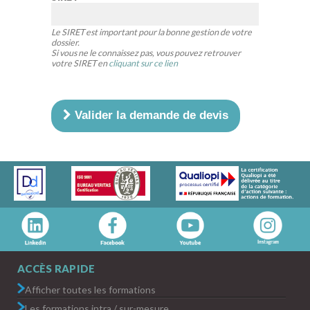
Le SIRET est important pour la bonne gestion de votre
dossier.
Si vous ne le connaissez pas, vous pouvez retrouver
votre SIRET en
cliquant sur ce lien
Valider la demande de devis
ACCÈS RAPIDE
Afficher toutes les formations
Les formations intra / sur-mesure