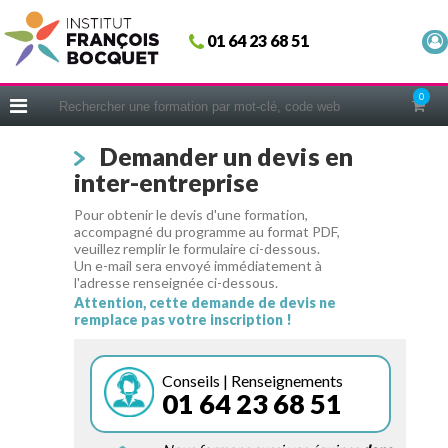
Fermer
01 64 23 68 51
ACCUEIL
FORMATIONS
0
CERIFICATIONS
Demander un devis en
INTRAS | SUR-MESURE
inter-entreprise
COACHING
Pour obtenir le devis d'une formation,
EN PRATIQUE
accompagné du programme au format PDF,
veuillez remplir le formulaire ci-dessous.
NOUS CONNAÎTRE
Un e-mail sera envoyé immédiatement à
l'adresse renseignée ci-dessous.
CONSEILS MICRO-COACHING
Attention, cette demande de devis ne
remplace pas votre inscription !
PODCAST
WEBINAIRES
Conseils | Renseignements
01 64 23 68 51
QUESTIONNAIRE GRATUIT