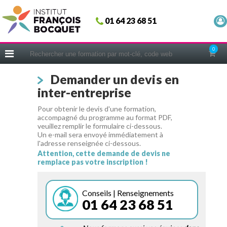
Fermer
01 64 23 68 51
ACCUEIL
FORMATIONS
0
CERIFICATIONS
Demander un devis en
INTRAS | SUR-MESURE
inter-entreprise
COACHING
Pour obtenir le devis d'une formation,
EN PRATIQUE
accompagné du programme au format PDF,
veuillez remplir le formulaire ci-dessous.
NOUS CONNAÎTRE
Un e-mail sera envoyé immédiatement à
l'adresse renseignée ci-dessous.
CONSEILS MICRO-COACHING
Attention, cette demande de devis ne
remplace pas votre inscription !
PODCAST
WEBINAIRES
Conseils | Renseignements
01 64 23 68 51
QUESTIONNAIRE GRATUIT