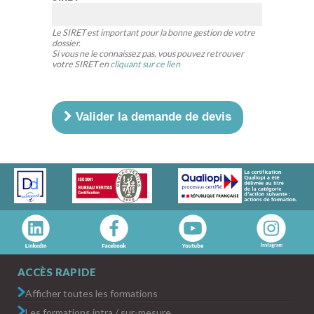
Le SIRET est important pour la bonne gestion de votre
dossier.
Si vous ne le connaissez pas, vous pouvez retrouver
votre SIRET en
cliquant sur ce lien
Valider la demande de devis
ACCÈS RAPIDE
Afficher toutes les formations
Les formations intra / sur-mesure