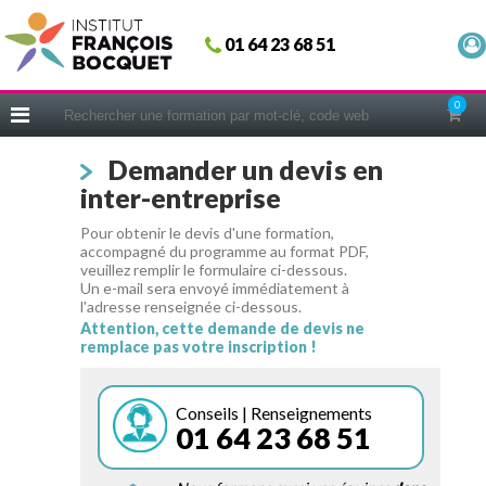
Fermer
01 64 23 68 51
ACCUEIL
FORMATIONS
0
CERIFICATIONS
Demander un devis en
INTRAS | SUR-MESURE
inter-entreprise
COACHING
Pour obtenir le devis d'une formation,
EN PRATIQUE
accompagné du programme au format PDF,
veuillez remplir le formulaire ci-dessous.
NOUS CONNAÎTRE
Un e-mail sera envoyé immédiatement à
l'adresse renseignée ci-dessous.
CONSEILS MICRO-COACHING
Attention, cette demande de devis ne
remplace pas votre inscription !
PODCAST
WEBINAIRES
Conseils | Renseignements
01 64 23 68 51
QUESTIONNAIRE GRATUIT