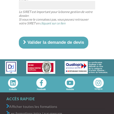
Le SIRET est important pour la bonne gestion de votre
dossier.
Si vous ne le connaissez pas, vous pouvez retrouver
votre SIRET en
cliquant sur ce lien
Valider la demande de devis
ACCÈS RAPIDE
Afficher toutes les formations
Les formations intra / sur-mesure