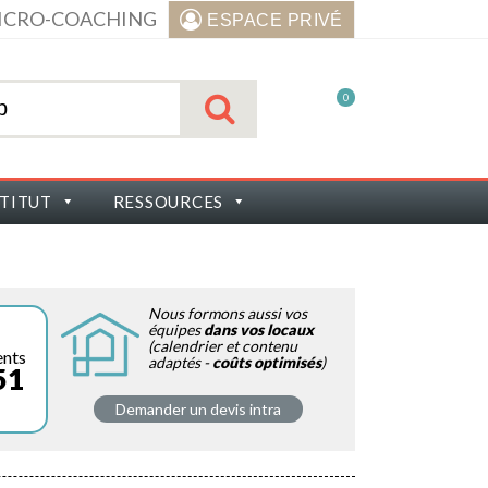
ICRO-COACHING
ESPACE PRIVÉ
0
STITUT
RESSOURCES
Nous formons aussi vos
équipes
dans vos locaux
(calendrier et contenu
ents
adaptés -
coûts optimisés
)
51
Demander un devis intra