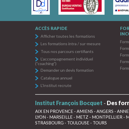
ACCÈS RAPIDE
FO
IN
Afficher toutes les formations
Form
Les formations intra / sur-mesure
Form
Tous nos parcours certifiants
Form
L’accompagnement individuel
Form
(“coaching”)
Form
Demander un devis formation
Catalogue annuel
L’Institut recrute
Institut François Bocquet
-
Des form
AIX EN PROVENCE
-
AMIENS
-
ANGERS
-
ANNE
LYON
-
MARSEILLE
-
METZ
-
MONTPELLIER
-
M
STRASBOURG
-
TOULOUSE
-
TOURS