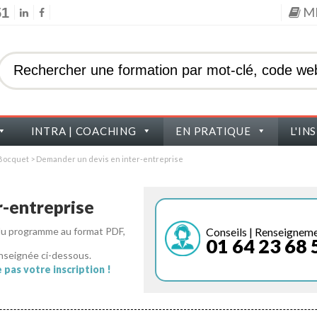
M
51
INTRA | COACHING
EN PRATIQUE
L'IN
s Bocquet
>
Demander un devis en inter-entreprise
-entreprise
Conseils | Renseignem
 du programme au format PDF,
01 64 23 68 
nseignée ci-dessous.
pas votre inscription !