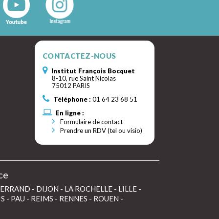
CONTACTEZ-NOUS
Institut François Bocquet
8-10, rue Saint Nicolas
75012 PARIS
Téléphone :
01 64 23 68 51
En ligne :
Formulaire de contact
Prendre un RDV (tel ou visio)
ce
FERRAND
-
DIJON
-
LA ROCHELLE
-
LILLE
-
IS
-
PAU
-
REIMS
-
RENNES
-
ROUEN
-