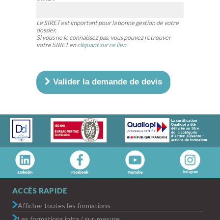
Le SIRET est important pour la bonne gestion de votre
dossier.
Si vous ne le connaissez pas, vous pouvez retrouver
votre SIRET en
cliquant sur ce lien
Valider la demande de devis
ACCÈS RAPIDE
Afficher toutes les formations
Les formations intra / sur-mesure