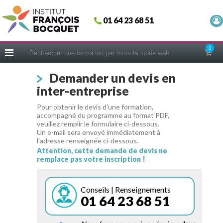
Fermer
01 64 23 68 51
ACCUEIL
FORMATIONS
0
CERIFICATIONS
Demander un devis en
INTRAS | SUR-MESURE
inter-entreprise
COACHING
Pour obtenir le devis d'une formation,
EN PRATIQUE
accompagné du programme au format PDF,
veuillez remplir le formulaire ci-dessous.
NOUS CONNAÎTRE
Un e-mail sera envoyé immédiatement à
l'adresse renseignée ci-dessous.
CONSEILS MICRO-COACHING
Attention, cette demande de devis ne
remplace pas votre inscription !
PODCAST
WEBINAIRES
Conseils | Renseignements
01 64 23 68 51
QUESTIONNAIRE GRATUIT