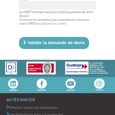
Le SIRET est important pour la bonne gestion de votre
dossier.
Si vous ne le connaissez pas, vous pouvez retrouver
votre SIRET en
cliquant sur ce lien
Valider la demande de devis
ACCÈS RAPIDE
Afficher toutes les formations
Les formations intra / sur-mesure