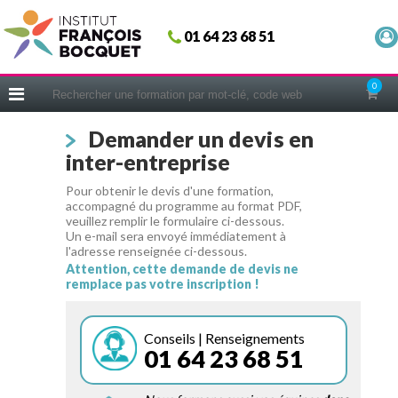
Fermer
01 64 23 68 51
ACCUEIL
FORMATIONS
0
CERIFICATIONS
Demander un devis en
INTRAS | SUR-MESURE
inter-entreprise
COACHING
Pour obtenir le devis d'une formation,
EN PRATIQUE
accompagné du programme au format PDF,
veuillez remplir le formulaire ci-dessous.
NOUS CONNAÎTRE
Un e-mail sera envoyé immédiatement à
l'adresse renseignée ci-dessous.
CONSEILS MICRO-COACHING
Attention, cette demande de devis ne
remplace pas votre inscription !
PODCAST
WEBINAIRES
Conseils | Renseignements
01 64 23 68 51
QUESTIONNAIRE GRATUIT